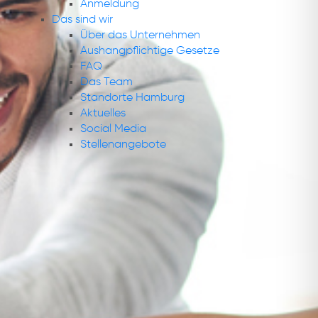
Anmeldung
Das sind wir
Über das Unternehmen
Aushangpflichtige Gesetze
FAQ
Das Team
Standorte Hamburg
Aktuelles
Social Media
Stellenangebote