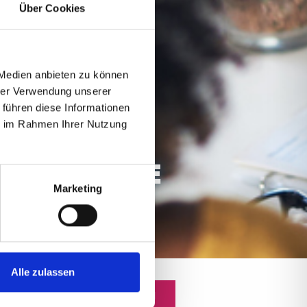
Über Cookies
 Medien anbieten zu können
hrer Verwendung unserer
 führen diese Informationen
ie im Rahmen Ihrer Nutzung
G AUF EINE
Marketing
G
Alle zulassen
JETZT UNVERBINDLICH