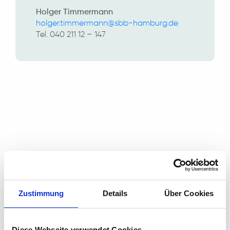
Holger Timmermann
holger.timmermann@sbb-hamburg.de
Tel. 040 211 12 – 147
VERMITTLUNGSCENTER
DAS SIND DIE AUFGABEN DES
VERMITTLUNGSCENTERS:
Unterstützung bei der Akquise von
Erprobungs-/Praktikumsplätzen
Zustimmung
Details
Über Cookies
Vermittlung von Teilnehmer:innen in eine
Beschäftigung
Organisation der Betriebsbesuche
Diese Webseite verwendet Cookies