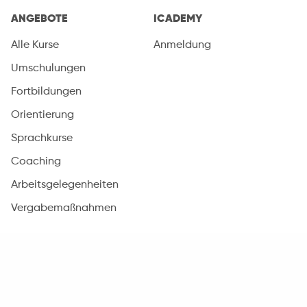
ANGEBOTE
ICADEMY
Alle Kurse
Anmeldung
Umschulungen
Fortbildungen
Orientierung
Sprachkurse
Coaching
Arbeitsgelegenheiten
Vergabemaßnahmen
SERVICES
DAS SIND WIR
Arbeitsvermittlung
Über das Unternehmen
Gewerbehöfe
Aushangpflichtige Gesetze