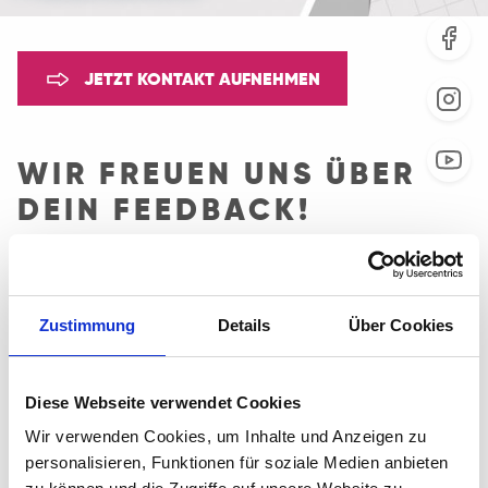
JETZT KONTAKT AUFNEHMEN
WIR FREUEN UNS ÜBER
DEIN FEEDBACK!
WIR WOLLEN AUS FEHLERN LERNEN UND
UNS WEITERENTWICKELN.
Zustimmung
Details
Über Cookies
Wir sind immer offen für Feedback zu unseren
Angeboten. So können wir alle unsere Teilnehmenden gut
unterstützen.
Diese Webseite verwendet Cookies
Wende dich mit deinen Vorschlägen oder Problemen
Wir verwenden Cookies, um Inhalte und Anzeigen zu
gerne an:
personalisieren, Funktionen für soziale Medien anbieten