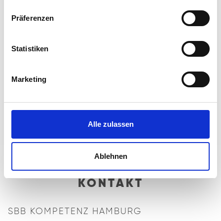
Online-Redaktion
Präferenzen
SBB Kompetenz
Marketing Leitung
Statistiken
Daniela Miedtke
daniela.miedtke(at)sbb-hamburg.de
Tel. 040-21112-401
Marketing
Bildnachweise:
Es werden auf der Website Fotos von
iStock
genutzt:
Gerne geben wir Auskunft über die Urheber.
Alle zulassen
Ablehnen
KONTAKT
SBB KOMPETENZ HAMBURG