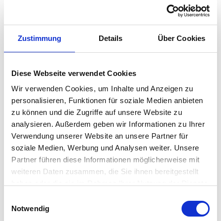
SBB Kompetenz gGmbH
Wendenstraße 493
20537 Hamburg
Zustimmung
Details
Über Cookies
Telefon: 040 – 2 11 12-0
Telefax: 040 – 2 11 12-111
Diese Webseite verwendet Cookies
E-Mail:
info(at)sbb-hamburg.de
Internet:
www.sbb-hamburg.de
Wir verwenden Cookies, um Inhalte und Anzeigen zu
personalisieren, Funktionen für soziale Medien anbieten
Vertretungsberechtigte Geschäftsführer: Andrea Franke
zu können und die Zugriffe auf unsere Website zu
Gesellschafter:
analysieren. Außerdem geben wir Informationen zu Ihrer
SBB Stiftung Berufliche Bildung
Verwendung unserer Website an unsere Partner für
Wendenstraße 493
soziale Medien, Werbung und Analysen weiter. Unsere
20537 Hamburg
Partner führen diese Informationen möglicherweise mit
weiteren Daten zusammen, die Sie ihnen bereitgestellt
Registergericht: Amtsgericht Hamburg
haben oder die sie im Rahmen Ihrer Nutzung der Dienste
Registernummer: HR B 91332
gesammelt haben.
Einwilligungsauswahl
Umsatzsteuer-Identifikationsnummer gemäß § 27 a
Notwendig
Umsatzsteuergesetz: DE 20/693/4391