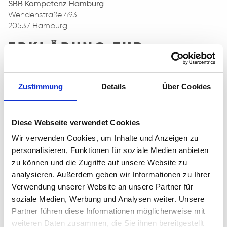
SBB Kompetenz Hamburg
Wendenstraße 493
20537 Hamburg
ERKLÄRUNG ZUR
BARRIEREFREIHEIT
Die Erklärung zur Barrierefreiheit gilt für die unter
Zustimmung
Details
Über Cookies
www.sbb-hamburg.de veröffentlichte Website,
einschließlich ihrer Unterseiten.
Diese Webseite verwendet Cookies
Auf der Website ist das Tool OneTab installiert. Sie finden
den blauen Button in der rechten, unteren Ecke der
Wir verwenden Cookies, um Inhalte und Anzeigen zu
Website.
personalisieren, Funktionen für soziale Medien anbieten
Dort stehen Ihnen verschiedene Barrierefreiheitsprofile
zu können und die Zugriffe auf unsere Website zu
zur Verfügung:
analysieren. Außerdem geben wir Informationen zu Ihrer
Verwendung unserer Website an unsere Partner für
Sehbehinderungsmodus
soziale Medien, Werbung und Analysen weiter. Unsere
Profil für Anfallsicherheit
Partner führen diese Informationen möglicherweise mit
ADHS-freundlicher Modus
Blindheitsmodus
weiteren Daten zusammen, die Sie ihnen bereitgestellt