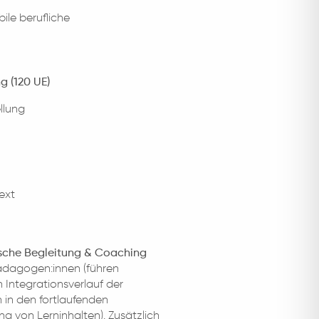
ile berufliche
g (120 UE)
llung
ext
sche Begleitung & Coaching
pädagogen:innen (führen
Integrationsverlauf der
in den fortlaufenden
 von Lerninhalten). Zusätzlich