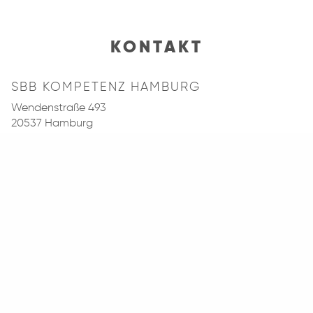
KONTAKT
SBB KOMPETENZ HAMBURG
Wendenstraße 493
20537 Hamburg
Telefon:
040 - 2 11 12 - 123
Fax: 040 - 2 11 12 - 111
E-Mail:
kundencenter@sbb-hamburg.de
Website: www.sbb-hamburg.de
Öffnungszeiten Kundencenter: 9:00 Uhr - 13:00 Uhr
(weitere/spätere Termine gerne nach Absprache)