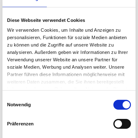
Diese Webseite verwendet Cookies
Wir verwenden Cookies, um Inhalte und Anzeigen zu
ANFORDERUNGEN:
personalisieren, Funktionen für soziale Medien anbieten
Berechtigung zur Teilnahme an einem
berufsbezogenen Deutschsprachmodul, ausgestellt
zu können und die Zugriffe auf unsere Website zu
durch das Jobcenter oder die Agentur für Arbeit
analysieren. Außerdem geben wir Informationen zu Ihrer
Berechtigung zur Teilnahme vom Bundesamt für
Verwendung unserer Website an unsere Partner für
Migration und Flüchtlinge: gilt für Auszubildende
soziale Medien, Werbung und Analysen weiter. Unsere
und Personen, die sich im Anerkennungsverfahren
Partner führen diese Informationen möglicherweise mit
eines im Ausland erworbenen Berufsabschlusses
weiteren Daten zusammen, die Sie ihnen bereitgestellt
befinden.
haben oder die sie im Rahmen Ihrer Nutzung der Dienste
Abhängig vom Kursziel: Deutschkenntnisse auf dem
gesammelt haben.
Einwilligungsauswahl
Niveau A2, B1, B2 nach dem GER (Einstufungstest
Notwendig
oder Vorlage des Zertifikats, nicht älter als 6
Monate)
Präferenzen
ZIELE:
Das Ziel des Kurses ist der Erwerb des telc Zertifikates: B2