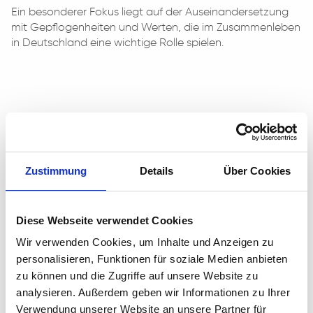
Ein besonderer Fokus liegt auf der Auseinandersetzung
mit Gepflogenheiten und Werten, die im Zusammenleben
in Deutschland eine wichtige Rolle spielen.
ZIELE:
Ziel des Kurses ist die Unterstützung von
Asylbewerbern:innen in ihren speziellen
Zustimmung
Details
Über Cookies
Lebenssituationen. Sie erhalten die Möglichkeit zur
Erstorientierung verbunden mit der Vermittlung erster
Deutschkenntnisse. Dies soll den Asylbewerbern die
Diese Webseite verwendet Cookies
Eintrittsphase in Deutschland erleichtern und ihnen
Wir verwenden Cookies, um Inhalte und Anzeigen zu
darüber hinaus grundsätzliche Kenntnisse über wichtige
Gepflogenheiten ihres neuen Lebensumfeldes vermitteln.
personalisieren, Funktionen für soziale Medien anbieten
zu können und die Zugriffe auf unsere Website zu
LERNINHALTE:
analysieren. Außerdem geben wir Informationen zu Ihrer
Alltag in Deutschland
Verwendung unserer Website an unsere Partner für