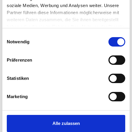
Arbeit
soziale Medien, Werbung und Analysen weiter. Unsere
Einkaufen
Partner führen diese Informationen möglicherweise mit
Gesundheit / Medizinische Versorgung
weiteren Daten zusammen, die Sie ihnen bereitgestellt
Orientierung vor Ort / Verkehr / Mobilität
haben oder die sie im Rahmen Ihrer Nutzung der Dienste
Sitten und Gebräuche in Deutschland / Lokale
gesammelt haben.
Einwilligungsauswahl
Besonderheiten
Notwendig
Soziale Kontakte
Werte und Zusammenleben
Wohnen
Präferenzen
Statistiken
ZIELGRUPPE & ZUGANGSVORAUSSETZUNGEN:
Die Erstorientierungskurse (EOK) sind insbesondere für
Marketing
Schutzsuchende als Einstiegs- und
Orientierungsangebot gedacht. Gibt es darüber hinaus
freie Plätze, können auch andere Personen teilnehmen, z.
B. Schutzberechtigte oder EU-Zugewanderte. Der EOK
Alle zulassen
richtet sich ausschließlich an Personen, die keine