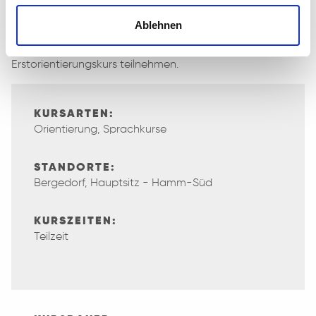
Möglichkeit haben, einen Integrationskurs zu besuchen,
oder für die ein Integrationskurs aktuell (noch) nicht das
Ablehnen
passende Angebot ist. Kinder und Jugendliche, die in die
Schule gehen (schulpflichtige Personen), können nicht am
Erstorientierungskurs teilnehmen.
KURSARTEN:
Orientierung, Sprachkurse
STANDORTE:
Bergedorf, Hauptsitz - Hamm-Süd
KURSZEITEN:
Teilzeit