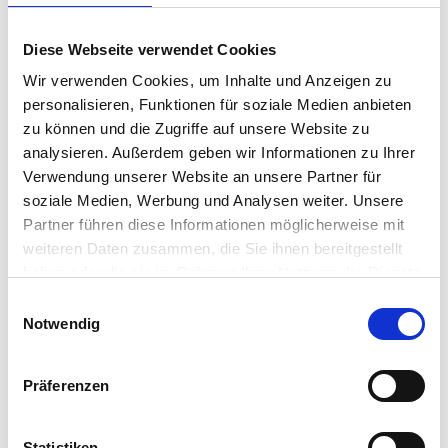
ZIELE:
Im Aufbaukurs
„Friseur Kompakt – Praxis sicher
Diese Webseite verwendet Cookies
anwenden“
erweiterst Du Deine fachlichen und
praktischen Fähigkeiten im Friseurhandwerk.
Wir verwenden Cookies, um Inhalte und Anzeigen zu
Ziel ist es, Kenntnisse aufzufrischen, mehr Sicherheit im
personalisieren, Funktionen für soziale Medien anbieten
praktischen Arbeiten zu gewinnen und Chancen auf eine
zu können und die Zugriffe auf unsere Website zu
Beschäftigung im Friseurberuf zu verbessern.
analysieren. Außerdem geben wir Informationen zu Ihrer
Ob als Wiedereinstieg, zur Orientierung oder als
Verwendung unserer Website an unsere Partner für
Vorbereitung auf eine neue berufliche Perspektive – hier
soziale Medien, Werbung und Analysen weiter. Unsere
steht Deine Entwicklung im Mittelpunkt.
Partner führen diese Informationen möglicherweise mit
weiteren Daten zusammen, die Sie ihnen bereitgestellt
LERNINHALTE:
haben oder die sie im Rahmen Ihrer Nutzung der Dienste
Du lernst und trainierst praxisnah:
gesammelt haben.
Einwilligungsauswahl
Grundtechniken im Haarschneiden
Notwendig
Arbeitsplatzgestaltung und Hygienepraxis
Kommunikation im Berufsalltag und professioneller
Kundenkontakt
Präferenzen
Wählbare Vertiefungen (Du entscheidest zwei
Schwerpunkte):
Statistiken