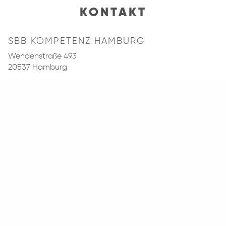
KONTAKT
SBB KOMPETENZ HAMBURG
Wendenstraße 493
20537 Hamburg
Telefon:
040 - 2 11 12 - 123
Fax: 040 - 2 11 12 - 111
E-Mail:
kundencenter@sbb-hamburg.de
Website: www.sbb-hamburg.de
Öffnungszeiten Kundencenter: 9:00 Uhr - 13:00 Uhr
(weitere/spätere Termine gerne nach Absprache)