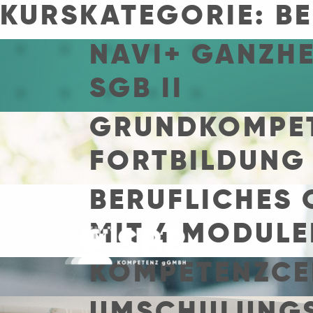
KURSKATEGORIE:
B
NAVI+ GANZHE
SGB II
GRUNDKOMPET
FORTBILDUNG
BERUFLICHES 
MIT 4 MODULE
KOMPETENZCE