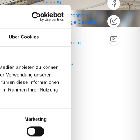
Anmeldung
Das sind wir
ILDUNG
Über das Unternehmen
Aushangpflichtige Gesetze
FAQ
Das Team
Über Cookies
Standorte Hamburg
Aktuelles
Social Media
Stellenangebote
 Medien anbieten zu können
hrer Verwendung unserer
 führen diese Informationen
ie im Rahmen Ihrer Nutzung
Marketing