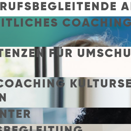
ERUFSBEGLEITENDE 
ITLICHES COACHING
ENZEN FÜR UMSCH
COACHING KULTURSE
N
NTER