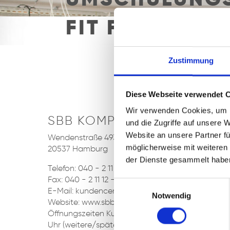
UMSCHULUNGS
FIT FÜR UMS
Zustimmung
Diese Webseite verwendet 
Wir verwenden Cookies, um I
SBB KOMPETENZ HAMBURG
und die Zugriffe auf unsere 
Website an unsere Partner fü
Wendenstraße 493
möglicherweise mit weiteren
20537 Hamburg
der Dienste gesammelt habe
Telefon:
040 - 2 11 12 - 123
Fax: 040 - 2 11 12 - 111
Einwilligungsauswahl
E-Mail:
kundencenter@sbb-hamburg.de
Notwendig
Website: www.sbb-hamburg.de
Öffnungszeiten Kundencenter: 9:00 Uhr - 13:00
Uhr (weitere/spätere Termine gerne nach