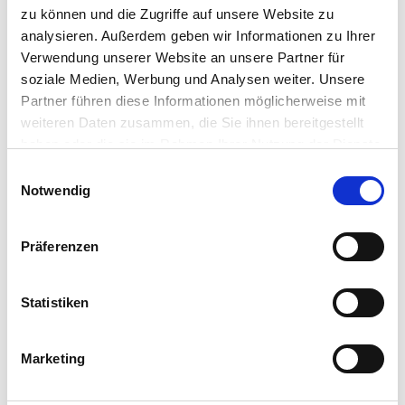
zu können und die Zugriffe auf unsere Website zu
N
Telefon:
040 - 2 11 12 - 123
analysieren. Außerdem geben wir Informationen zu Ihrer
A
Fax: 040 - 2 11 12 - 111
Verwendung unserer Website an unsere Partner für
V
E-Mail:
kundencenter@sbb-hamburg.de
soziale Medien, Werbung und Analysen weiter. Unsere
Website: www.sbb-hamburg.de
I
Partner führen diese Informationen möglicherweise mit
Öffnungszeiten Kundencenter: 9:00 Uhr - 13:00 Uhr
G
weiteren Daten zusammen, die Sie ihnen bereitgestellt
(weitere/spätere Termine gerne nach Absprache)
A
haben oder die sie im Rahmen Ihrer Nutzung der Dienste
gesammelt haben.
T
Einwilligungsauswahl
Notwendig
I
O
N
Präferenzen
Statistiken
Google Maps // Karte anzeigen
Marketing