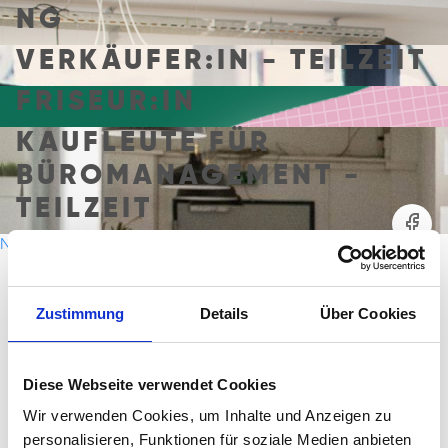
NG
VERKÄUFER:IN - TEILZEIT
FRISEUR:IN
KAUFLEUTE FÜR
BÜROMANAGEMENT -
TEILZEIT
B
Neuere Beiträge
E
I
Zustimmung
Details
Über Cookies
T
KONTAKT
R
A
Diese Webseite verwendet Cookies
SBB KOMPETENZ HAMBURG
G
Wir verwenden Cookies, um Inhalte und Anzeigen zu
Wendenstraße 493
S
personalisieren, Funktionen für soziale Medien anbieten
20537 Hamburg