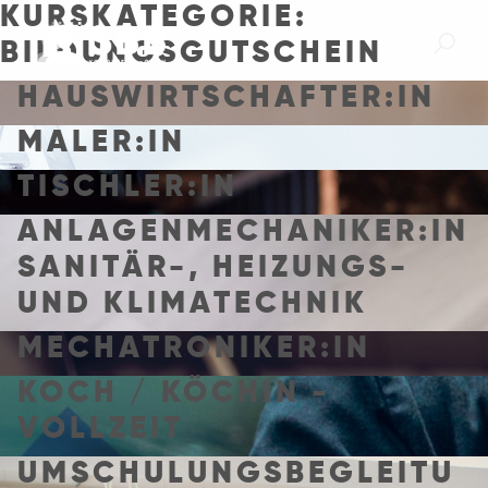
KURSKATEGORIE:
BILDUNGSGUTSCHEIN
HAUSWIRTSCHAFTER:IN
MALER:IN
TISCHLER:IN
ANLAGENMECHANIKER:IN
SANITÄR-, HEIZUNGS-
UND KLIMATECHNIK
MECHATRONIKER:IN
KOCH / KÖCHIN -
VOLLZEIT
UMSCHULUNGSBEGLEITU