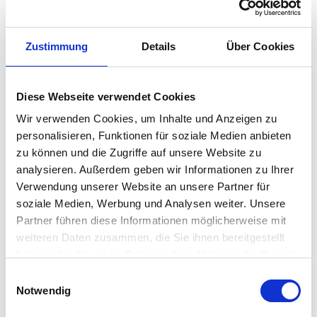
Fax: 040 - 2 11 12 - 111
E-Mail:
kundencenter@sbb-hamburg.de
Website: www.sbb-hamburg.de
Zustimmung
Details
Über Cookies
Öffnungszeiten Kundencenter: 9:00 Uhr - 13:00 Uhr
(weitere/spätere Termine gerne nach Absprache)
Diese Webseite verwendet Cookies
Wir verwenden Cookies, um Inhalte und Anzeigen zu
personalisieren, Funktionen für soziale Medien anbieten
zu können und die Zugriffe auf unsere Website zu
analysieren. Außerdem geben wir Informationen zu Ihrer
Verwendung unserer Website an unsere Partner für
soziale Medien, Werbung und Analysen weiter. Unsere
Google Maps // Karte anzeigen
Partner führen diese Informationen möglicherweise mit
weiteren Daten zusammen, die Sie ihnen bereitgestellt
haben oder die sie im Rahmen Ihrer Nutzung der Dienste
gesammelt haben.
Einwilligungsauswahl
Notwendig
ANGEBOTE
ICADEMY