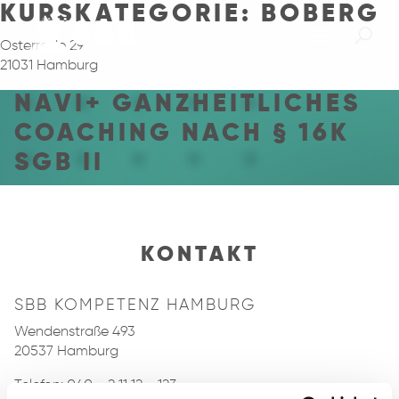
KURSKATEGORIE:
BOBERG
Osterrade 29
21031 Hamburg
NAVI+ GANZHEITLICHES
COACHING NACH § 16K
SGB II
KONTAKT
SBB KOMPETENZ HAMBURG
Wendenstraße 493
20537 Hamburg
Telefon:
040 - 2 11 12 - 123