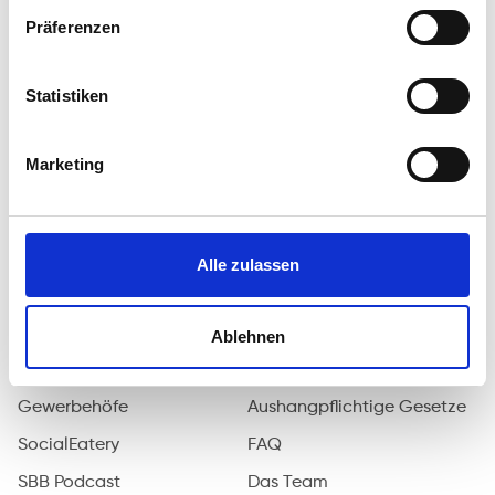
Alle Kurse
Anmeldung
Präferenzen
Umschulungen
Fortbildungen
Statistiken
Orientierung
Sprachkurse
Marketing
Coaching
Arbeitsgelegenheiten
Alle zulassen
Vergabemaßnahmen
SERVICES
DAS SIND WIR
Ablehnen
Arbeitsvermittlung
Über das Unternehmen
Gewerbehöfe
Aushangpflichtige Gesetze
SocialEatery
FAQ
SBB Podcast
Das Team