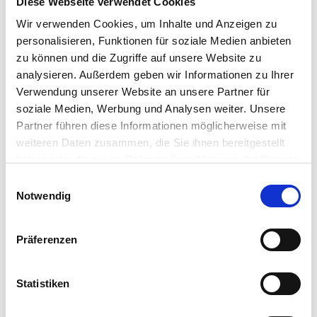
Diese Webseite verwendet Cookies
T
KONTAKT
Wir verwenden Cookies, um Inhalte und Anzeigen zu
R
personalisieren, Funktionen für soziale Medien anbieten
A
SBB KOMPETENZ HAMBURG
zu können und die Zugriffe auf unsere Website zu
G
Wendenstraße 493
analysieren. Außerdem geben wir Informationen zu Ihrer
S
20537 Hamburg
Verwendung unserer Website an unsere Partner für
N
soziale Medien, Werbung und Analysen weiter. Unsere
Telefon:
040 - 2 11 12 - 123
Partner führen diese Informationen möglicherweise mit
A
Fax: 040 - 2 11 12 - 111
weiteren Daten zusammen, die Sie ihnen bereitgestellt
V
E-Mail:
kundencenter@sbb-hamburg.de
haben oder die sie im Rahmen Ihrer Nutzung der Dienste
Website: www.sbb-hamburg.de
I
gesammelt haben.
Öffnungszeiten Kundencenter: 9:00 Uhr - 13:00 Uhr
Einwilligungsauswahl
G
(weitere/spätere Termine gerne nach Absprache)
Notwendig
A
T
Präferenzen
I
O
Statistiken
N