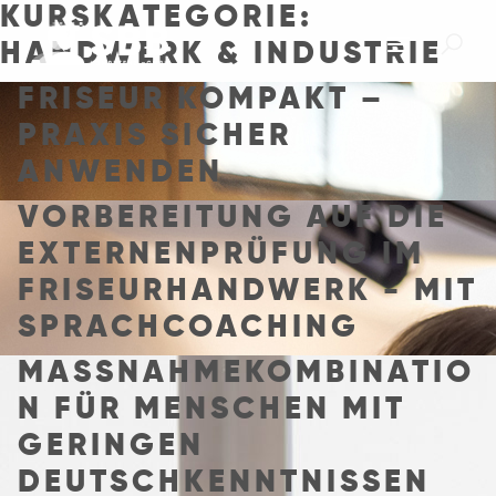
KURSKATEGORIE:
HANDWERK & INDUSTRIE
FRISEUR KOMPAKT –
PRAXIS SICHER
ANWENDEN
VORBEREITUNG AUF DIE
EXTERNENPRÜFUNG IM
FRISEURHANDWERK - MIT
SPRACHCOACHING
MASSNAHMEKOMBINATION
FÜR MENSCHEN MIT G
ERINGEN D
EUTSCHKENNTNISSEN