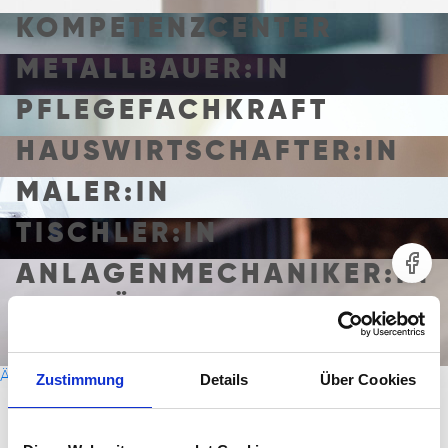
KOMPETENZCENTER
METALLBAUER:IN
PFLEGEFACHKRAFT
HAUSWIRTSCHAFTER:IN
MALER:IN
TISCHLER:IN
ANLAGENMECHANIKER:IN
SANITÄR-, HEIZUNGS-
UND KLIMATECHNIK
B
Ältere Beiträge
Zustimmung
Details
Über Cookies
E
I