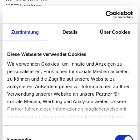
20537 Hamburg
Telefon:
040 - 2 11 12 - 123
Fax: 040 - 2 11 12 - 111
Zustimmung
Details
Über Cookies
E-Mail:
kundencenter@sbb-hamburg.de
Website: www.sbb-hamburg.de
Öffnungszeiten Kundencenter: 9:00 Uhr - 13:00 Uhr
(weitere/spätere Termine gerne nach Absprache)
Diese Webseite verwendet Cookies
Wir verwenden Cookies, um Inhalte und Anzeigen zu
personalisieren, Funktionen für soziale Medien anbieten
zu können und die Zugriffe auf unsere Website zu
analysieren. Außerdem geben wir Informationen zu Ihrer
Verwendung unserer Website an unsere Partner für
soziale Medien, Werbung und Analysen weiter. Unsere
Partner führen diese Informationen möglicherweise mit
Google Maps // Karte anzeigen
weiteren Daten zusammen, die Sie ihnen bereitgestellt
haben oder die sie im Rahmen Ihrer Nutzung der Dienste
gesammelt haben.
Einwilligungsauswahl
Notwendig