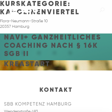
KURSKATEGORIE:
KAROLINENVIERTEL
Flora-Neumann-Straße 10
20357 Hamburg
NAVI+ GANZHEITLICHES
COACHING NACH § 16K
SGB II
KREASTART
KONTAKT
SBB KOMPETENZ HAMBURG
Wendenstraße 493