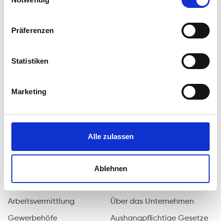
ANGEBOTE
ICADEMY
Präferenzen
Alle Kurse
Anmeldung
Umschulungen
Statistiken
Fortbildungen
Orientierung
Marketing
Sprachkurse
Coaching
Alle zulassen
Arbeitsgelegenheiten
Vergabemaßnahmen
Ablehnen
SERVICES
DAS SIND WIR
Arbeitsvermittlung
Über das Unternehmen
Gewerbehöfe
Aushangpflichtige Gesetze