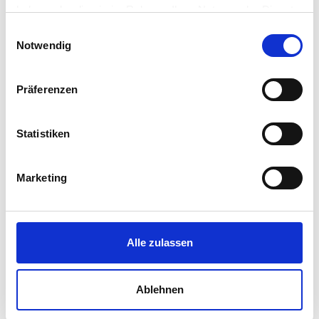
haben oder die sie im Rahmen Ihrer Nutzung der Dienste
gesammelt haben.
Einwilligungsauswahl
Google Maps // Karte anzeigen
Notwendig
Präferenzen
ANGEBOTE
ICADEMY
Statistiken
Alle Kurse
Anmeldung
Umschulungen
Marketing
Fortbildungen
Orientierung
Sprachkurse
Alle zulassen
Coaching
Ablehnen
Arbeitsgelegenheiten
Vergabemaßnahmen