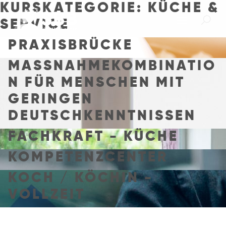
KURSKATEGORIE:
KÜCHE &
SERVICE
PRAXISBRÜCKE
MASSNAHMEKOMBINATION
FÜR MENSCHEN MIT G
ERINGEN D
EUTSCHKENNTNISSEN
FACHKRAFT - KÜCHE
KOMPETENZCENTER
KOCH / KÖCHIN -
VOLLZEIT