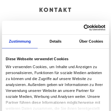
KONTAKT
SBB KOMPETENZ HAMBURG
Wendenstraße 493
20537 Hamburg
Zustimmung
Details
Über Cookies
Telefon:
040 - 2 11 12 - 123
Fax: 040 - 2 11 12 - 111
E-Mail:
kundencenter@sbb-hamburg.de
Diese Webseite verwendet Cookies
Website: www.sbb-hamburg.de
Wir verwenden Cookies, um Inhalte und Anzeigen zu
Öffnungszeiten Kundencenter: 9:00 Uhr - 13:00 Uhr
personalisieren, Funktionen für soziale Medien anbieten
(weitere/spätere Termine gerne nach Absprache)
zu können und die Zugriffe auf unsere Website zu
analysieren. Außerdem geben wir Informationen zu Ihrer
Verwendung unserer Website an unsere Partner für
soziale Medien, Werbung und Analysen weiter. Unsere
Partner führen diese Informationen möglicherweise mit
weiteren Daten zusammen, die Sie ihnen bereitgestellt