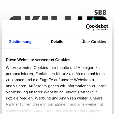
Zustimmung
Details
Über Cookies
Wir unterstützen Menschen dabei, ihre Stärken zu
Diese Webseite verwendet Cookies
entdecken, individuelle Ziele zu definieren und das eigene
Glück bewusst in die Hand zu nehmen.
Wir verwenden Cookies, um Inhalte und Anzeigen zu
personalisieren, Funktionen für soziale Medien anbieten
Mit begleitenden Tools, inspirierenden Impulsen und
zu können und die Zugriffe auf unsere Website zu
praxisnahen Formaten fördern wir Selbstreflexion,
analysieren. Außerdem geben wir Informationen zu Ihrer
Orientierung und nachhaltige Weiterentwicklung, sowohl
beruflich als auch persönlich.
Verwendung unserer Website an unsere Partner für
soziale Medien, Werbung und Analysen weiter. Unsere
Partner führen diese Informationen möglicherweise mit
weiteren Daten zusammen, die Sie ihnen bereitgestellt