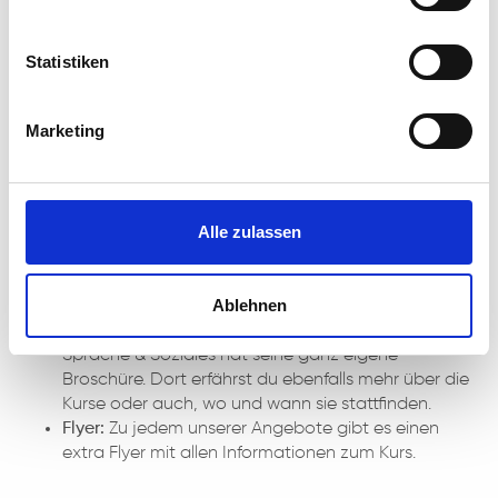
ABGESTIMMT AUF DIE
SITUATION!
Statistiken
Um unsere vielfältigen Kurse ansprechend zu bewerben
und um über alle unsere Angebote zu informieren, haben
Marketing
wir über die Zeit viele verschiedene Infomaterialien
entworfen.
Alle zulassen
SBB-Broschüre
: Unsere große Broschüre mit allen
Kursen, sortiert nach Kategorien, mit Informationen
zu den Inhalten, Startterminen, Kurszeiten und
Ablehnen
vielem mehr.
Sprache & Soziales – Broschüre:
Unser Fachbereich
Sprache & Soziales hat seine ganz eigene
Broschüre. Dort erfährst du ebenfalls mehr über die
Kurse oder auch, wo und wann sie stattfinden.
Flyer:
Zu jedem unserer Angebote gibt es einen
extra Flyer mit allen Informationen zum Kurs.