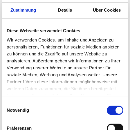
Zustimmung
Details
Über Cookies
Diese Webseite verwendet Cookies
Wir verwenden Cookies, um Inhalte und Anzeigen zu
personalisieren, Funktionen für soziale Medien anbieten
zu können und die Zugriffe auf unsere Website zu
analysieren. Außerdem geben wir Informationen zu Ihrer
Verwendung unserer Website an unsere Partner für
soziale Medien, Werbung und Analysen weiter. Unsere
Partner führen diese Informationen möglicherweise mit
weiteren Daten zusammen, die Sie ihnen bereitgestellt
haben oder die sie im Rahmen Ihrer Nutzung der Dienste
gesammelt haben.
Einwilligungsauswahl
Notwendig
VERSCHIEDENE
INFOMATERIALIEN,
Präferenzen