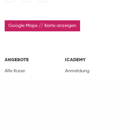
Google Maps // Karte anzeigen
ANGEBOTE
ICADEMY
Alle Kurse
Anmeldung
Umschulungen
Fortbildungen
Orientierung
Sprachkurse
Coaching