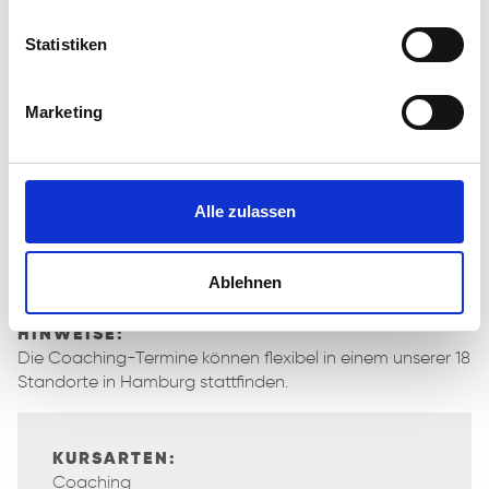
Ausbildung.
Statistiken
Marketing
ZIELGRUPPE & ZUGANGSVORAUSSETZUNGEN:
Das Coaching ist für dich geeignet, wenn du
Unterstützung im Alltag brauchst
Alle zulassen
dich unsicher fühlst
persönliche Probleme hast, die dich am Arbeiten
hindern
Ablehnen
Hilfe vor oder während einer Maßnahme benötigst
HINWEISE:
Die Coaching-Termine können flexibel in einem unserer 18
Standorte in Hamburg stattfinden.
KURSARTEN:
Coaching