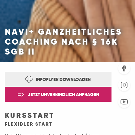
NAVI+ GANZHEITLICHES
COACHING NACH § 16K
SGB II
INFOFLYER DOWNLOADEN
JETZT UNVERBINDLICH ANFRAGEN
KURSSTART
FLEXIBLER START