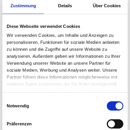
Zustimmung
Details
Über Cookies
Diese Webseite verwendet Cookies
ZIELE:
Wir verwenden Cookies, um Inhalte und Anzeigen zu
Gemeinsam arbeiten wir daran, deine Lebenssituation zu
personalisieren, Funktionen für soziale Medien anbieten
stabilisieren und neue Perspektiven zu entwickeln.
zu können und die Zugriffe auf unsere Website zu
analysieren. Außerdem geben wir Informationen zu Ihrer
LERNINHALTE:
Du erhälst ein personliches Coaching – individuell auf
Verwendung unserer Website an unsere Partner für
dich abgestimmt!
soziale Medien, Werbung und Analysen weiter. Unsere
Partner führen diese Informationen möglicherweise mit
Wir klären gemeinsam deine aktuelle Situation.
weiteren Daten zusammen, die Sie ihnen bereitgestellt
Wir planen deine nächsten Schritte.
haben oder die sie im Rahmen Ihrer Nutzung der Dienste
Wir unterstützen dich bei persönlichen Anliegen.
gesammelt haben.
Wir helfen dir im Alltag.
Einwilligungsauswahl
Wir begleiten dich zu Terminen und bei Anträgen.
Notwendig
Wir zeigen dir passende Hilfsangebote.
Wir stärken deine Fähigkeiten.
Präferenzen
Wir unterstutzen dich beim Einstieg in Arbeit oder