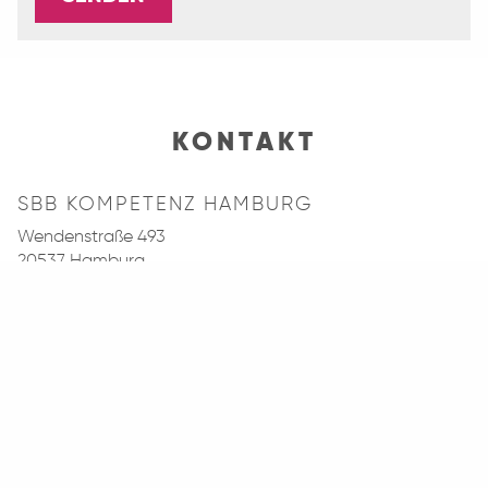
KONTAKT
SBB KOMPETENZ HAMBURG
Wendenstraße 493
20537 Hamburg
Telefon:
040 - 2 11 12 - 123
Fax: 040 - 2 11 12 - 111
E-Mail:
kundencenter@sbb-hamburg.de
Website: www.sbb-hamburg.de
Öffnungszeiten Kundencenter: 9:00 Uhr - 13:00 Uhr
(weitere/spätere Termine gerne nach Absprache)