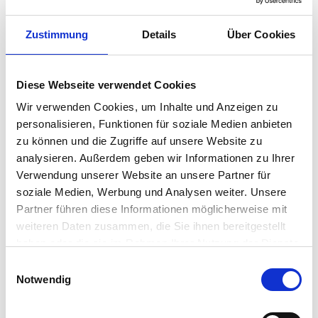
Zustimmung
Details
Über Cookies
Diese Webseite verwendet Cookies
Wir verwenden Cookies, um Inhalte und Anzeigen zu
personalisieren, Funktionen für soziale Medien anbieten
zu können und die Zugriffe auf unsere Website zu
analysieren. Außerdem geben wir Informationen zu Ihrer
Verwendung unserer Website an unsere Partner für
soziale Medien, Werbung und Analysen weiter. Unsere
ZIELE:
Partner führen diese Informationen möglicherweise mit
Eine sinnvolle Beschäftigung, eine kleine Erhöhung der
weiteren Daten zusammen, die Sie ihnen bereitgestellt
finanziellen Bezüge und eine berufliche Perspektive, das
haben oder die sie im Rahmen Ihrer Nutzung der Dienste
können Arbeitsgelegenheiten bieten.
gesammelt haben.
Wir bieten dir vielfältige Tätigkeiten, integrierte
Einwilligungsauswahl
Notwendig
Weiterentwicklung, persönliche Aktivierung und
Vorbereitung für eine anschließende Wiedereingliederung
in Arbeit machen die Arbeitsgelegenheiten (Ein-Euro-