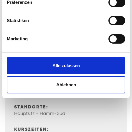
Präferenzen
Jobs) der SBB zu einer echten Chance.
Statistiken
All unsere Arbeitsangebote bei Runde 8 findest du hier:
Marketing
MEHR ERFAHREN
KURSARTEN:
Alle zulassen
Arbeitsgelegenheit
Ablehnen
BERUFSFELDER:
Berufsfeldübergreifend
STANDORTE:
Hauptsitz - Hamm-Süd
KURSZEITEN: