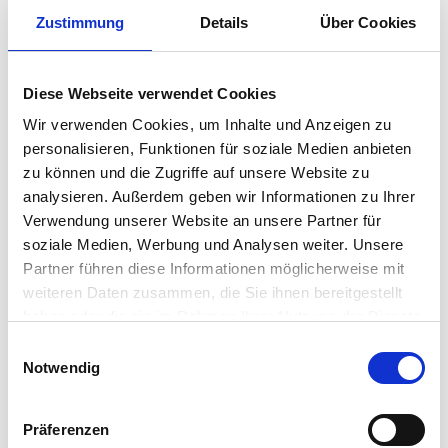
Zustimmung
Details
Über Cookies
In einem spannenden Vortrag nimmt euch
Prof. Dr.
Marion Grien
,
Professorin an der
Johannes Guttenberg-
Diese Webseite verwendet Cookies
Universität Mainz
für
Deutsch als Fremdsprache /
Deutsch als Zweitsprache
mit in die Welt der
Wir verwenden Cookies, um Inhalte und Anzeigen zu
Neurodidaktik
– dorthin, wo Lehren und Lernen auf
personalisieren, Funktionen für soziale Medien anbieten
Neurowissenschaft trifft.
zu können und die Zugriffe auf unsere Website zu
analysieren. Außerdem geben wir Informationen zu Ihrer
Im Fokus stehen zentrale Bereiche unseres Gehirns: die
Verwendung unserer Website an unsere Partner für
Rolle des
präfrontalen Cortex
als Steuerzentrale für
soziale Medien, Werbung und Analysen weiter. Unsere
Planung und Aufmerksamkeit, die Funktionen des
Partner führen diese Informationen möglicherweise mit
limbischen Systems
bei Motivation und Emotion – und
weiteren Daten zusammen, die Sie ihnen bereitgestellt
die Bedeutung von
Neurotransmittern
im Lernprozess.
haben oder die sie im Rahmen Ihrer Nutzung der Dienste
Auch der Blick auf individuelle Lernvorlieben kommt nicht
gesammelt haben.
Einwilligungsauswahl
zu kurz. Dabei beleuchten wir kritisch den Mythos der
Notwendig
sogenannten „Lerntypen“ – und was wirklich hinter dieser
weit verbreiteten Idee steckt.
Präferenzen
Mit einem
wissenschaftlich fundierten und praxisnahen