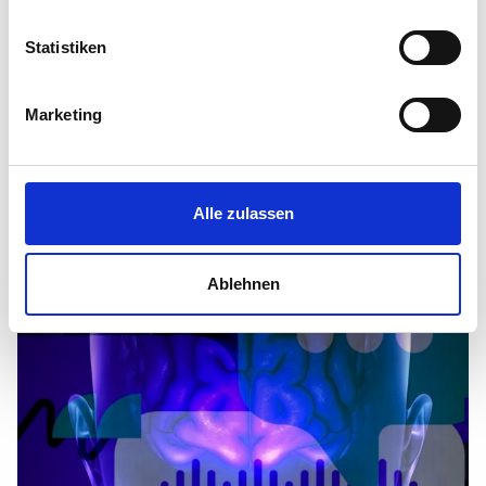
Ansatz
richtet sich der Vortrag an alle, die sich für
Lernprozesse, Didaktik und den Einfluss
Statistiken
neurowissenschaftlicher Erkenntnisse auf das Lernen und
Lehren interessieren.
Marketing
Alle Infos zu diesem Termin auf könnt ihr euch
hier
herunterladen.
Alle zulassen
Ablehnen