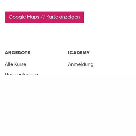
Google Maps // Karte anzeigen
ANGEBOTE
ICADEMY
Alle Kurse
Anmeldung
Umschulungen
Fortbildungen
Orientierung
Sprachkurse
Coaching
Arbeitsgelegenheiten